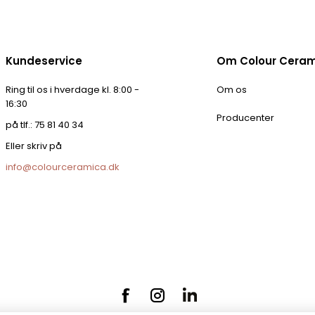
Kundeservice
Om Colour Cera
Ring til os i hverdage kl. 8:00 -
Om os
16:30
Producenter
på tlf.: 75 81 40 34
Eller skriv på
info@colourceramica.dk