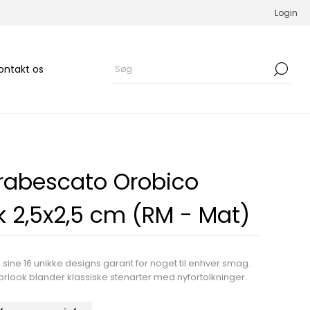
Login
ontakt os
rabescato Orobico
 2,5x2,5 cm (RM - Mat)
sine 16 unikke designs garant for noget til enhver smag.
rlook blander klassiske stenarter med nyfortolkninger.