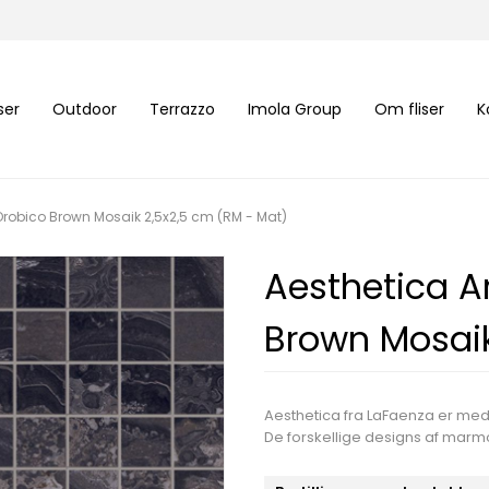
iser
Outdoor
Terrazzo
Imola Group
Om fliser
K
robico Brown Mosaik 2,5x2,5 cm (RM - Mat)
Aesthetica A
Brown Mosaik
Aesthetica fra LaFaenza er med 
De forskellige designs af marmo