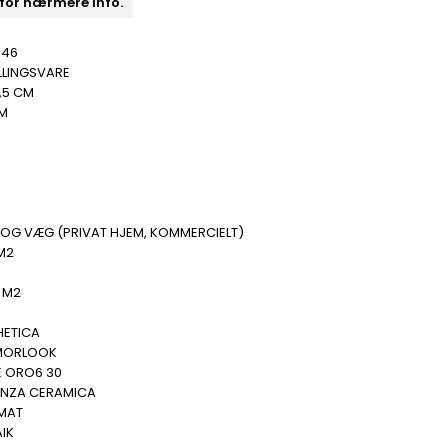
 for nærmere info.
146
LLINGSVARE
,5 CM
MM
B
 OG VÆG (PRIVAT HJEM, KOMMERCIELT)
M2
.
 M2
.
HETICA
MORLOOK
E ORO6 30
ENZA CERAMICA
 MAT
IK