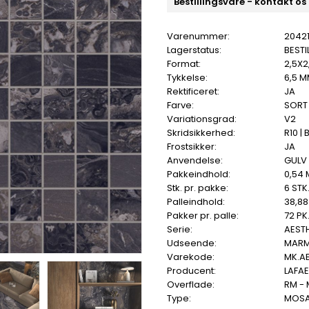
Bestillingsvare - kontakt os
Varenummer:
2042
Lagerstatus:
BESTI
Format:
2,5X2
Tykkelse:
6,5 
Rektificeret:
JA
Farve:
SORT
Variationsgrad:
V2
Skridsikkerhed:
R10 | 
Frostsikker:
JA
Anvendelse:
GULV
Pakkeindhold:
0,54 
Stk. pr. pakke:
6 STK
Palleindhold:
38,88
Pakker pr. palle:
72 PK
Serie:
AEST
Udseende:
MAR
Varekode:
MK.A
Producent:
LAFA
Overflade:
RM -
Type:
MOSA