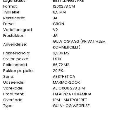
Lagerstatus:
BESTILLINGSVARE
Format:
120X278 CM
Tykkelse:
6,5 MM
Rektificeret:
JA
Farve:
GRØN
Variationsgrad:
V2
Frostsikker:
JA
GULV OG VÆG (PRIVAT HJEM,
Anvendelse:
KOMMERCIELT)
Pakkeindhold:
3,336 M2
Stk. pr. pakke:
1 STK.
Palleindhold:
66,72 M2
Pakker pr. palle:
20 PK.
Serie:
AESTHETICA
Udseende:
MARMORLOOK
Varekode:
AE OXG6 278 LPM
Producent:
LAFAENZA CERAMICA
Overflade:
LPM - MATPOLERET
Type:
GULV- OG VÆGFLISE