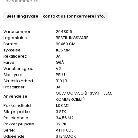
såvel kommercielt.
Bestillingsvare - kontakt os for nærmere info.
Varenummer:
2043016
Lagerstatus:
BESTILLINGSVARE
Format:
60X60 CM
Tykkelse:
10,5 MM
Rektificeret:
JA
Farve:
GRÅ
Variationsgrad:
V2
Slidstyrke:
PEI U
Skridsikkerhed:
R10 | B
Frostsikker:
JA
GULV OG VÆG (PRIVAT HJEM,
Anvendelse:
KOMMERCIELT)
Pakkeindhold:
1,08 M2
Stk. pr. pakke:
3 STK.
Palleindhold:
34,56 M2
Pakker pr. palle:
32 PK.
Serie:
ATTITUDE
Udseende:
STENLOOK