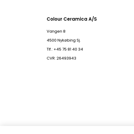
Colour Ceramica A/S
Vangen 8
4500 Nykøbing Sj.
Tlf.: +45 75 81 40 34
CVR: 26493943