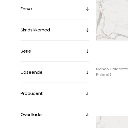
Farve
Skridsikkerhed
Serie
Bianco Calacatta
Udseende
Poleret)
Producent
Overflade