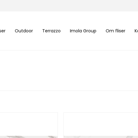
iser
Outdoor
Terrazzo
Imola Group
Om fliser
K