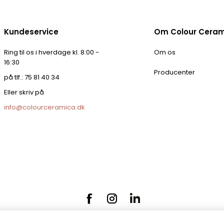
Kundeservice
Om Colour Cera
Ring til os i hverdage kl. 8:00 -
Om os
16:30
Producenter
på tlf.: 75 81 40 34
Eller skriv på
info@colourceramica.dk