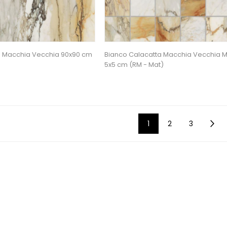
a Macchia Vecchia 90x90 cm
Bianco Calacatta Macchia Vecchia 
5x5 cm (RM - Mat)
1
2
3