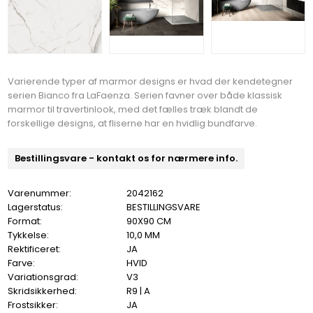
Varierende typer af marmor designs er hvad der kendetegner
serien Bianco fra LaFaenza. Serien favner over både klassisk
marmor til travertinlook, med det fælles træk blandt de
forskellige designs, at fliserne har en hvidlig bundfarve.
Bestillingsvare - kontakt os for nærmere info.
Varenummer:
2042162
Lagerstatus:
BESTILLINGSVARE
Format:
90X90 CM
Tykkelse:
10,0 MM
Rektificeret:
JA
Farve:
HVID
Variationsgrad:
V3
Skridsikkerhed:
R9 | A
Frostsikker:
JA