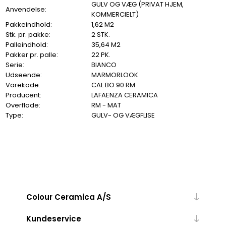
GULV OG VÆG (PRIVAT HJEM,
Anvendelse:
KOMMERCIELT)
Pakkeindhold:
1,62 M2
Stk. pr. pakke:
2 STK.
Palleindhold:
35,64 M2
Pakker pr. palle:
22 PK.
Serie:
BIANCO
Udseende:
MARMORLOOK
Varekode:
CAL BO 90 RM
Producent:
LAFAENZA CERAMICA
Overflade:
RM - MAT
Type:
GULV- OG VÆGFLISE
Colour Ceramica A/S
Kundeservice