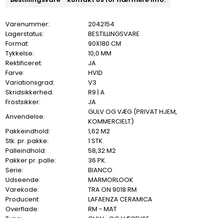
Varenummer:
2042154
Lagerstatus:
BESTILLINGSVARE
Format:
90X180 CM
Tykkelse:
10,0 MM
Rektificeret:
JA
Farve:
HVID
Variationsgrad:
V3
Skridsikkerhed:
R9 | A
Frostsikker:
JA
GULV OG VÆG (PRIVAT HJEM,
Anvendelse:
KOMMERCIELT)
Pakkeindhold:
1,62 M2
Stk. pr. pakke:
1 STK.
Palleindhold:
58,32 M2
Pakker pr. palle:
36 PK.
Serie:
BIANCO
Udseende:
MARMORLOOK
Varekode:
TRA ON 9018 RM
Producent:
LAFAENZA CERAMICA
Overflade:
RM - MAT