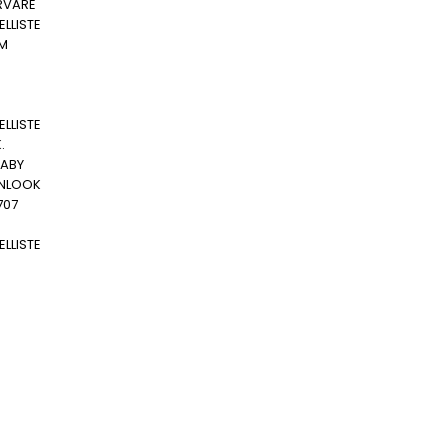
RVARE
LLISTE
MM
LLISTE
.
ABY
NLOOK
707
LLISTE