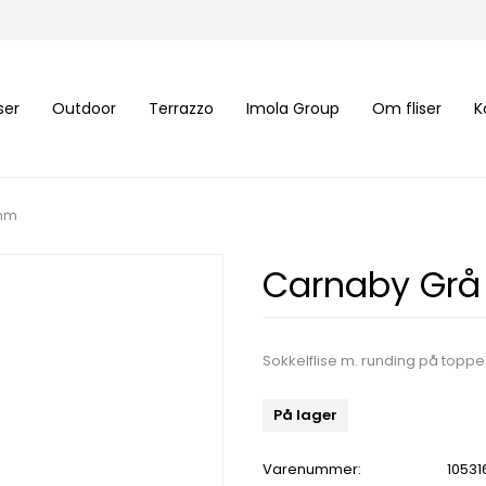
iser
Outdoor
Terrazzo
Imola Group
Om fliser
K
 mm
Carnaby Grå 
Sokkelflise m. runding på toppen
På lager
Varenummer:
10531