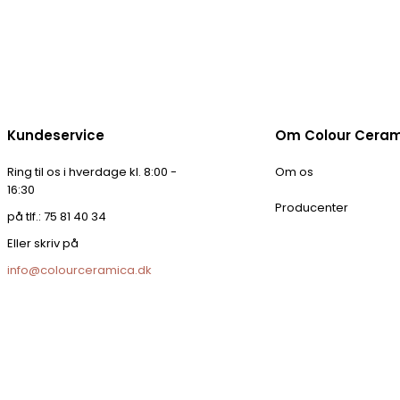
Kundeservice
Om Colour Cera
Ring til os i hverdage kl. 8:00 -
Om os
16:30
Producenter
på tlf.: 75 81 40 34
Eller skriv på
info@colourceramica.dk