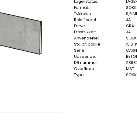
Lagerstatus:
LAGE
Format:
SOKKE
Tykkelse:
9,5 
Rektificeret:
JA
Farve:
GRÅ
Frostsikker:
JA
Anvendelse:
SOKKE
Stk. pr. pakke:
15 STK
Serie:
CARN
Udseende:
BETO
DB nummer:
2368
Overflade:
MAT
Type:
SOKKE