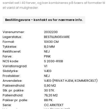
samlet set i 40 farver, og kan kombineres på tværs af formater til
et væld af muligheder.
Bestillingsvare - kontakt os for nærmere info.
Varenummer:
2032230
Lagerstatus:
BESTILLINGSVARE
Format:
10X30 CM
Tykkelse:
8,0 MM
Rektificeret:
NEJ
Farve:
PINK
NCS kode:
S 2030-R10B
Variationsgrad:
V1
Slidstyrke:
VÆG
Frostsikker:
NEJ
Anvendelse:
VÆG (PRIVAT HJEM, KOMMERCIELT)
Pakkeindhold:
0,90 M2
Stk. pr. pakke:
30 STK.
Palleindhold:
79,20 M2
Pakker pr. palle:
88 PK.
Serie:
CC ARKITEKT