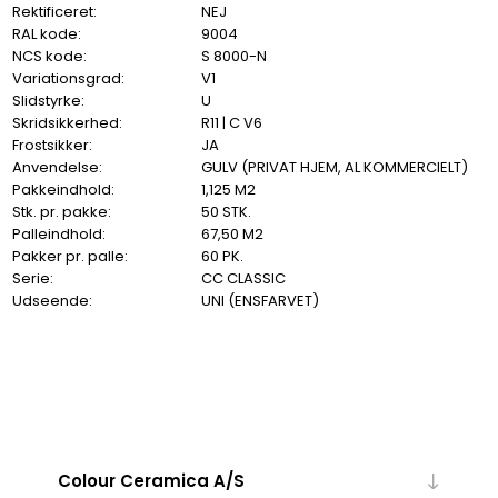
Rektificeret:
NEJ
RAL kode:
9004
NCS kode:
S 8000-N
Variationsgrad:
V1
Slidstyrke:
U
Skridsikkerhed:
R11 | C V6
Frostsikker:
JA
Anvendelse:
GULV (PRIVAT HJEM, AL KOMMERCIELT)
Pakkeindhold:
1,125 M2
Stk. pr. pakke:
50 STK.
Palleindhold:
67,50 M2
Pakker pr. palle:
60 PK.
Serie:
CC CLASSIC
Udseende:
UNI (ENSFARVET)
Colour Ceramica A/S