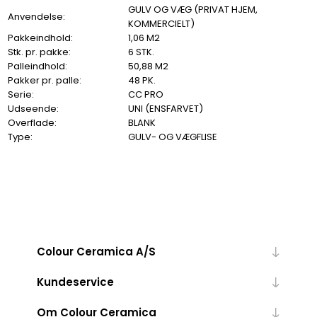
GULV OG VÆG (PRIVAT HJEM,
Anvendelse:
KOMMERCIELT)
Pakkeindhold:
1,06 M2
Stk. pr. pakke:
6 STK.
Palleindhold:
50,88 M2
Pakker pr. palle:
48 PK.
Serie:
CC PRO
Udseende:
UNI (ENSFARVET)
Overflade:
BLANK
Type:
GULV- OG VÆGFLISE
Colour Ceramica A/S
Kundeservice
Om Colour Ceramica