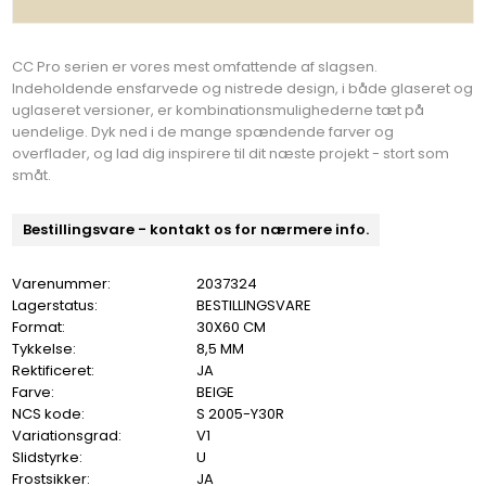
CC Pro serien er vores mest omfattende af slagsen.
Indeholdende ensfarvede og nistrede design, i både glaseret og
uglaseret versioner, er kombinationsmulighederne tæt på
uendelige. Dyk ned i de mange spændende farver og
overflader, og lad dig inspirere til dit næste projekt - stort som
småt.
Bestillingsvare - kontakt os for nærmere info.
Varenummer:
2037324
Lagerstatus:
BESTILLINGSVARE
Format:
30X60 CM
Tykkelse:
8,5 MM
Rektificeret:
JA
Farve:
BEIGE
NCS kode:
S 2005-Y30R
Variationsgrad:
V1
Slidstyrke:
U
Frostsikker:
JA