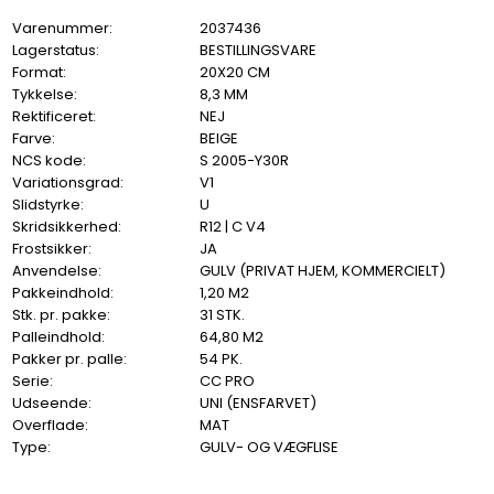
Varenummer:
2037436
Lagerstatus:
BESTILLINGSVARE
Format:
20X20 CM
Tykkelse:
8,3 MM
Rektificeret:
NEJ
Farve:
BEIGE
NCS kode:
S 2005-Y30R
Variationsgrad:
V1
Slidstyrke:
U
Skridsikkerhed:
R12 | C V4
Frostsikker:
JA
Anvendelse:
GULV (PRIVAT HJEM, KOMMERCIELT)
Pakkeindhold:
1,20 M2
Stk. pr. pakke:
31 STK.
Palleindhold:
64,80 M2
Pakker pr. palle:
54 PK.
Serie:
CC PRO
Udseende:
UNI (ENSFARVET)
Overflade:
MAT
Type:
GULV- OG VÆGFLISE