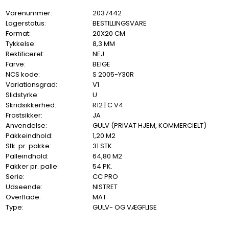
Varenummer:
2037442
Lagerstatus:
BESTILLINGSVARE
Format:
20X20 CM
Tykkelse:
8,3 MM
Rektificeret:
NEJ
Farve:
BEIGE
NCS kode:
S 2005-Y30R
Variationsgrad:
V1
Slidstyrke:
U
Skridsikkerhed:
R12 | C V4
Frostsikker:
JA
Anvendelse:
GULV (PRIVAT HJEM, KOMMERCIELT)
Pakkeindhold:
1,20 M2
Stk. pr. pakke:
31 STK.
Palleindhold:
64,80 M2
Pakker pr. palle:
54 PK.
Serie:
CC PRO
Udseende:
NISTRET
Overflade:
MAT
Type:
GULV- OG VÆGFLISE