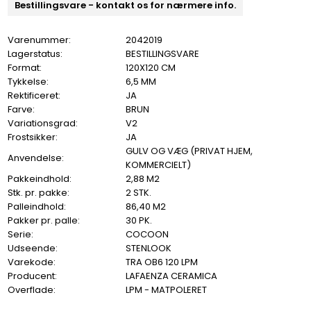
Bestillingsvare - kontakt os for nærmere info.
Varenummer:
2042019
Lagerstatus:
BESTILLINGSVARE
Format:
120X120 CM
Tykkelse:
6,5 MM
Rektificeret:
JA
Farve:
BRUN
Variationsgrad:
V2
Frostsikker:
JA
GULV OG VÆG (PRIVAT HJEM,
Anvendelse:
KOMMERCIELT)
Pakkeindhold:
2,88 M2
Stk. pr. pakke:
2 STK.
Palleindhold:
86,40 M2
Pakker pr. palle:
30 PK.
Serie:
COCOON
Udseende:
STENLOOK
Varekode:
TRA OB6 120 LPM
Producent:
LAFAENZA CERAMICA
Overflade:
LPM - MATPOLERET