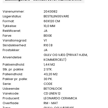
Varenummer:
2043082
Lagerstatus:
BESTILLINGSVARE
Format:
60X120 CM
Tykkelse:
10,0 MM
Rektificeret:
JA
Farve:
BEIGE
Variationsgrad:
V1
Skridsikkerhed:
R10 | B
Frostsikker:
JA
GULV OG VÆG (PRIVAT HJEM,
Anvendelse:
KOMMERCIELT)
Pakkeindhold:
1,44 M2
Stk. pr. pakke:
2 STK.
Palleindhold:
43,20 M2
Pakker pr. palle:
30 PK.
Serie:
CODE
Udseende:
BETONLOOK
Varekode:
CD LINEN 12
Producent:
LEONARDO CERAMICA
Overflade:
RM - MAT
Type:
GULV- OG VÆGFLISE