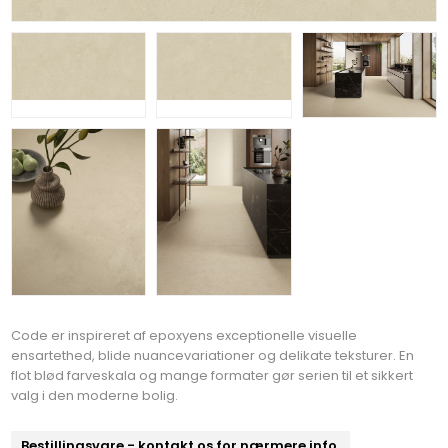
Code er inspireret af epoxyens exceptionelle visuelle
ensartethed, blide nuancevariationer og delikate teksturer. En
flot blød farveskala og mange formater gør serien til et sikkert
valg i den moderne bolig.
Bestillingsvare - kontakt os for nærmere info.