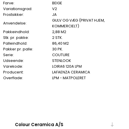
Farve:
BEIGE
Variationsgrad:
V2
Frostsikker:
JA
GULV OG VÆG (PRIVAT HJEM,
Anvendelse:
KOMMERCIELT)
Pakkeindhold:
2,88 M2
Stk. pr. pakke:
2 STK.
Palleindhold:
86,40 M2
Pakker pr. palle:
30 PK.
Serie:
COUTURE
Udseende:
STENLOOK
Varekode:
LOIRA6 120A LPM
Producent:
LAFAENZA CERAMICA
Overflade:
LPM - MATPOLERET
Colour Ceramica A/S