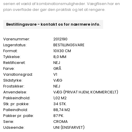
serien et væld af kombinationsmuligheder. Vægflisen har en
plan overflade der gør den praktisk og let at rengøre.
Bestillingsvare - kontakt os for nærmere info.
Varenummer:
2012190
Lagerstatus:
BESTILLINGSVARE
Format:
10X30 CM
Tykkelse:
8,0 MM
Rektificeret:
NEJ
Farve:
GRÅ
Variationsgrad:
V1
Slidstyrke:
VÆG
Frostsikker:
NEJ
Anvendelse:
VÆG (PRIVAT HJEM, KOMMERCIELT)
Pakkeindhold:
1,02 M2
Stk. pr. pakke:
34 STK.
Palleindhold:
88,74 M2
Pakker pr. palle:
87 PK.
Serie:
CROMA
Udseende:
UNI (ENSFARVET)