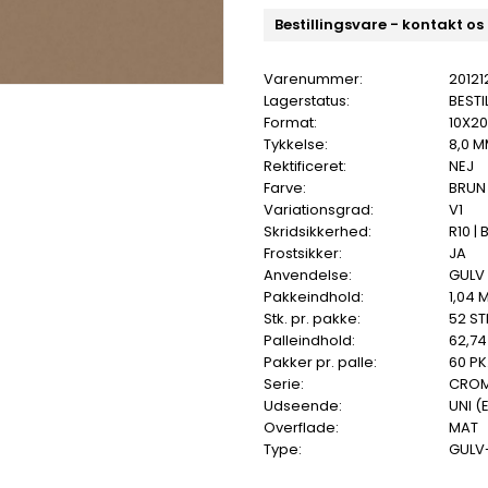
Bestillingsvare - kontakt os
Varenummer:
20121
Lagerstatus:
BESTI
Format:
10X2
Tykkelse:
8,0 
Rektificeret:
NEJ
Farve:
BRUN
Variationsgrad:
V1
Skridsikkerhed:
R10 | 
Frostsikker:
JA
Anvendelse:
GULV 
Pakkeindhold:
1,04 
Stk. pr. pakke:
52 ST
Palleindhold:
62,74
Pakker pr. palle:
60 PK
Serie:
CRO
Udseende:
UNI (
Overflade:
MAT
Type:
GULV