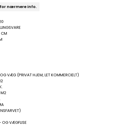
 for nærmere info.
20
LLINGSVARE
0 CM
MM
B
OG VÆG (PRIVAT HJEM, LET KOMMERCIELT)
M2
K.
 M2
.
MA
ENSFARVET)
- OG VÆGFLISE