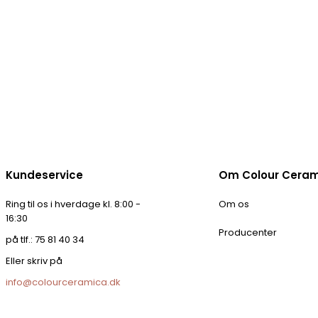
Kundeservice
Om Colour Cera
Ring til os i hverdage kl. 8:00 -
Om os
16:30
Producenter
på tlf.: 75 81 40 34
Eller skriv på
info@colourceramica.dk