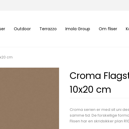
iser
Outdoor
Terrazzo
Imola Group
Om fliser
K
0x20 cm
Croma Flags
10x20 cm
Croma serien er med sit uni des
samme tid. De forskellige form
Flisen har en skridsikker plan R1