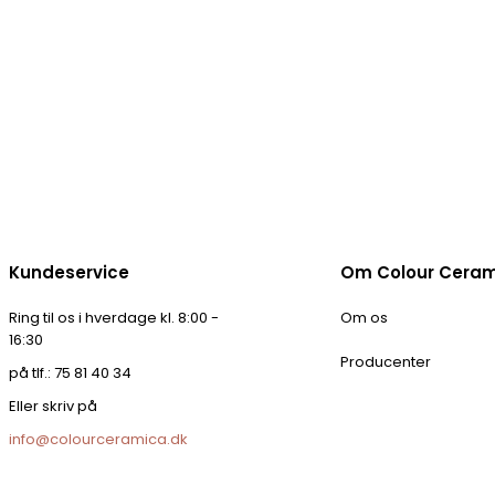
Kundeservice
Om Colour Cera
Ring til os i hverdage kl. 8:00 -
Om os
16:30
Producenter
på tlf.: 75 81 40 34
Eller skriv på
info@colourceramica.dk