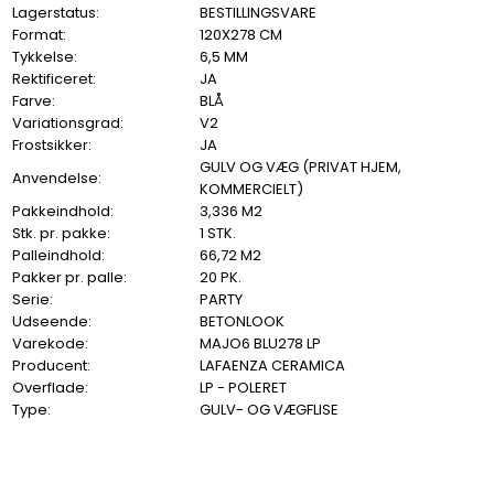
Lagerstatus:
BESTILLINGSVARE
Format:
120X278 CM
Tykkelse:
6,5 MM
Rektificeret:
JA
Farve:
BLÅ
Variationsgrad:
V2
Frostsikker:
JA
GULV OG VÆG (PRIVAT HJEM,
Anvendelse:
KOMMERCIELT)
Pakkeindhold:
3,336 M2
Stk. pr. pakke:
1 STK.
Palleindhold:
66,72 M2
Pakker pr. palle:
20 PK.
Serie:
PARTY
Udseende:
BETONLOOK
Varekode:
MAJO6 BLU278 LP
Producent:
LAFAENZA CERAMICA
Overflade:
LP - POLERET
Type:
GULV- OG VÆGFLISE