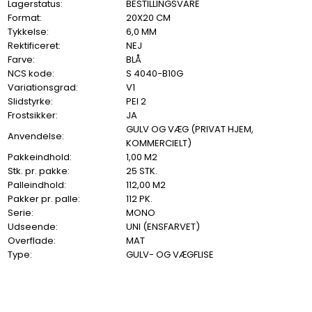
Lagerstatus:
BESTILLINGSVARE
Format:
20X20 CM
Tykkelse:
6,0 MM
Rektificeret:
NEJ
Farve:
BLÅ
NCS kode:
S 4040-B10G
Variationsgrad:
V1
Slidstyrke:
PEI 2
Frostsikker:
JA
GULV OG VÆG (PRIVAT HJEM,
Anvendelse:
KOMMERCIELT)
Pakkeindhold:
1,00 M2
Stk. pr. pakke:
25 STK.
Palleindhold:
112,00 M2
Pakker pr. palle:
112 PK.
Serie:
MONO
Udseende:
UNI (ENSFARVET)
Overflade:
MAT
Type:
GULV- OG VÆGFLISE