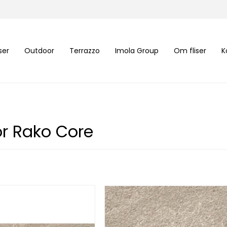
iser
Outdoor
Terrazzo
Imola Group
Om fliser
K
r Rako Core