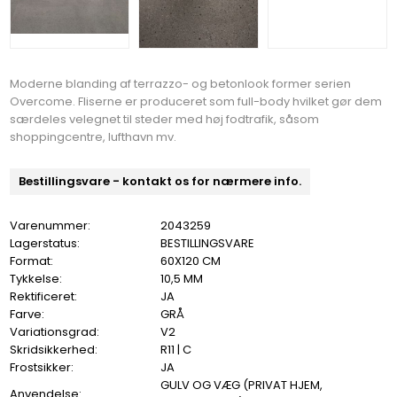
Moderne blanding af terrazzo- og betonlook former serien
Overcome. Fliserne er produceret som full-body hvilket gør dem
særdeles velegnet til steder med høj fodtrafik, såsom
shoppingcentre, lufthavn mv.
Bestillingsvare - kontakt os for nærmere info.
Varenummer:
2043259
Lagerstatus:
BESTILLINGSVARE
Format:
60X120 CM
Tykkelse:
10,5 MM
Rektificeret:
JA
Farve:
GRÅ
Variationsgrad:
V2
Skridsikkerhed:
R11 | C
Frostsikker:
JA
GULV OG VÆG (PRIVAT HJEM,
Anvendelse: