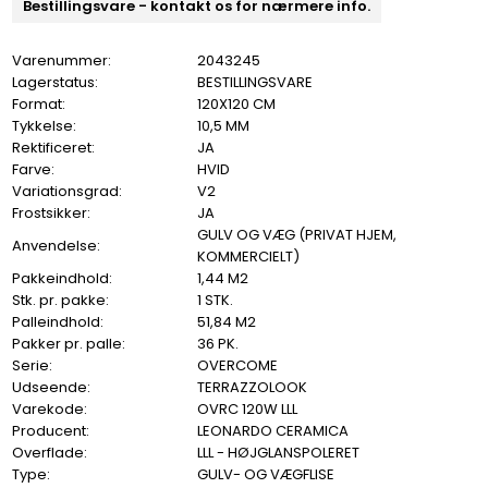
Bestillingsvare - kontakt os for nærmere info.
Varenummer:
2043245
Lagerstatus:
BESTILLINGSVARE
Format:
120X120 CM
Tykkelse:
10,5 MM
Rektificeret:
JA
Farve:
HVID
Variationsgrad:
V2
Frostsikker:
JA
GULV OG VÆG (PRIVAT HJEM,
Anvendelse:
KOMMERCIELT)
Pakkeindhold:
1,44 M2
Stk. pr. pakke:
1 STK.
Palleindhold:
51,84 M2
Pakker pr. palle:
36 PK.
Serie:
OVERCOME
Udseende:
TERRAZZOLOOK
Varekode:
OVRC 120W LLL
Producent:
LEONARDO CERAMICA
Overflade:
LLL - HØJGLANSPOLERET
Type:
GULV- OG VÆGFLISE