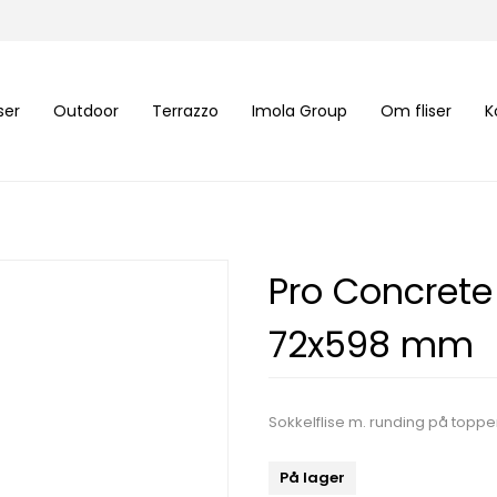
iser
Outdoor
Terrazzo
Imola Group
Om fliser
K
Pro Concrete 
72x598 mm
Sokkelflise m. runding på toppen
På lager