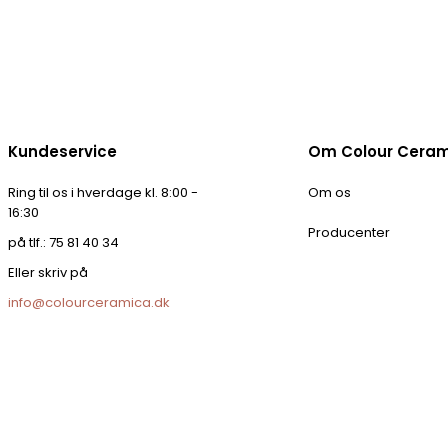
Kundeservice
Om Colour Cera
Ring til os i hverdage kl. 8:00 -
Om os
16:30
Producenter
på tlf.: 75 81 40 34
Eller skriv på
info@colourceramica.dk