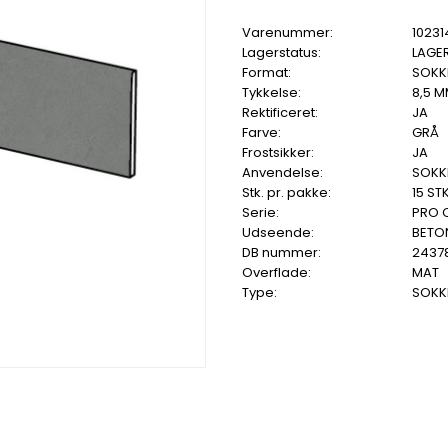
Varenummer:
10231
Lagerstatus:
LAGE
Format:
SOKKE
Tykkelse:
8,5 
Rektificeret:
JA
Farve:
GRÅ
Frostsikker:
JA
Anvendelse:
SOKKE
Stk. pr. pakke:
15 STK
Serie:
PRO 
Udseende:
BETO
DB nummer:
2437
Overflade:
MAT
Type:
SOKKE