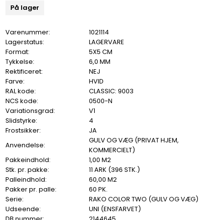
På lager
Varenummer:
1021114
Lagerstatus:
LAGERVARE
Format:
5X5 CM
Tykkelse:
6,0 MM
Rektificeret:
NEJ
Farve:
HVID
RAL kode:
CLASSIC: 9003
NCS kode:
0500-N
Variationsgrad:
V1
Slidstyrke:
4
Frostsikker:
JA
GULV OG VÆG (PRIVAT HJEM,
Anvendelse:
KOMMERCIELT)
Pakkeindhold:
1,00 M2
Stk. pr. pakke:
11 ARK (396 STK.)
Palleindhold:
60,00 M2
Pakker pr. palle:
60 PK.
Serie:
RAKO COLOR TWO (GULV OG VÆG)
Udseende:
UNI (ENSFARVET)
DB nummer:
2144645