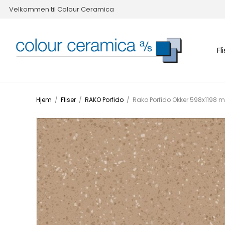
Velkommen til Colour Ceramica
Fl
Hjem
/
Fliser
/
RAKO Porfido
/
Rako Porfido Okker 598x1198 