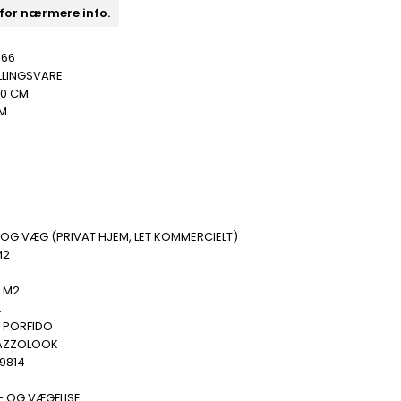
 for nærmere info.
466
LLINGSVARE
20 CM
MM
B
OG VÆG (PRIVAT HJEM, LET KOMMERCIELT)
M2
.
0 M2
.
 PORFIDO
AZZOLOOK
9814
- OG VÆGFLISE