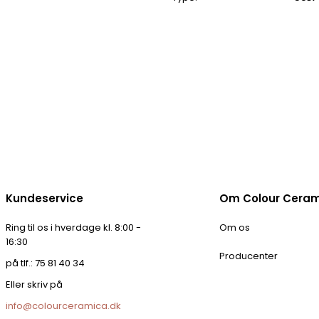
Kundeservice
Om Colour Cera
Ring til os i hverdage kl. 8:00 -
Om os
16:30
Producenter
på tlf.: 75 81 40 34
Eller skriv på
info@colourceramica.dk