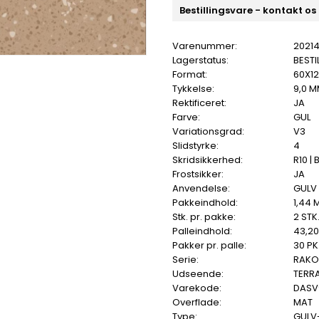
Bestillingsvare - kontakt os
Varenummer:
2021
Lagerstatus:
BESTI
Format:
60X1
Tykkelse:
9,0 
Rektificeret:
JA
Farve:
GUL
Variationsgrad:
V3
Slidstyrke:
4
Skridsikkerhed:
R10 | 
Frostsikker:
JA
Anvendelse:
GULV 
Pakkeindhold:
1,44 
Stk. pr. pakke:
2 STK
Palleindhold:
43,2
Pakker pr. palle:
30 PK
Serie:
RAKO
Udseende:
TERR
Varekode:
DASV
Overflade:
MAT
Type:
GULV