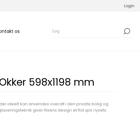
Login
ontakt os
 Okker 598x1198 mm
der ideelt kan anvendes overalt i den private bolig og
eringsteknik giver flisens design et flot spil i lysets
.