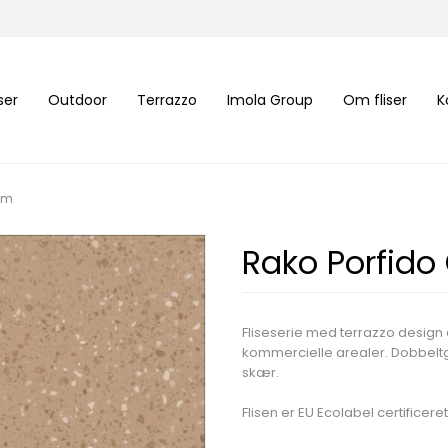
iser
Outdoor
Terrazzo
Imola Group
Om fliser
K
mm
Rako Porfido
Fliseserie med terrazzo design 
kommercielle arealer. Dobbeltglas
skær.
Flisen er EU Ecolabel certificeret