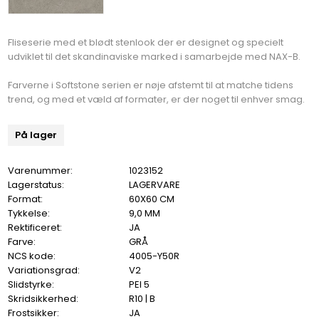
Fliseserie med et blødt stenlook der er designet og specielt
udviklet til det skandinaviske marked i samarbejde med NAX-B.
Farverne i Softstone serien er nøje afstemt til at matche tidens
trend, og med et væld af formater, er der noget til enhver smag.
På lager
Varenummer:
1023152
Lagerstatus:
LAGERVARE
Format:
60X60 CM
Tykkelse:
9,0 MM
Rektificeret:
JA
Farve:
GRÅ
NCS kode:
4005-Y50R
Variationsgrad:
V2
Slidstyrke:
PEI 5
Skridsikkerhed:
R10 | B
Frostsikker:
JA