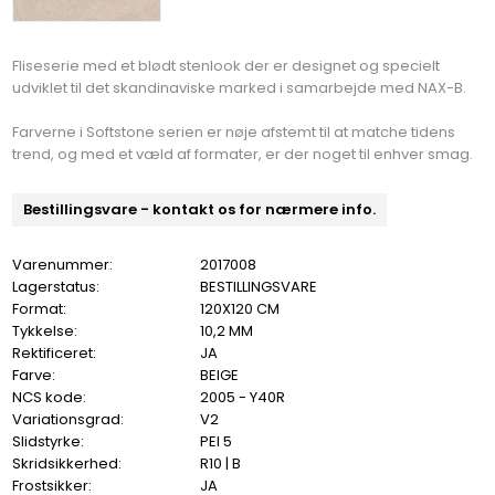
Fliseserie med et blødt stenlook der er designet og specielt
udviklet til det skandinaviske marked i samarbejde med NAX-B.
Farverne i Softstone serien er nøje afstemt til at matche tidens
trend, og med et væld af formater, er der noget til enhver smag.
Bestillingsvare - kontakt os for nærmere info.
Varenummer:
2017008
Lagerstatus:
BESTILLINGSVARE
Format:
120X120 CM
Tykkelse:
10,2 MM
Rektificeret:
JA
Farve:
BEIGE
NCS kode:
2005 - Y40R
Variationsgrad:
V2
Slidstyrke:
PEI 5
Skridsikkerhed:
R10 | B
Frostsikker:
JA