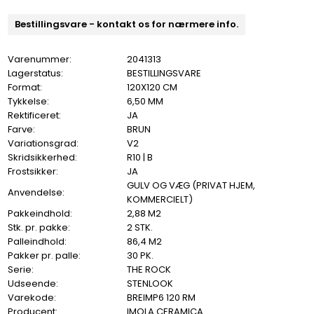
Bestillingsvare - kontakt os for nærmere info.
Varenummer:
2041313
Lagerstatus:
BESTILLINGSVARE
Format:
120X120 CM
Tykkelse:
6,50 MM
Rektificeret:
JA
Farve:
BRUN
Variationsgrad:
V2
Skridsikkerhed:
R10 | B
Frostsikker:
JA
GULV OG VÆG (PRIVAT HJEM,
Anvendelse:
KOMMERCIELT)
Pakkeindhold:
2,88 M2
Stk. pr. pakke:
2 STK.
Palleindhold:
86,4 M2
Pakker pr. palle:
30 PK.
Serie:
THE ROCK
Udseende:
STENLOOK
Varekode:
BREIMP6 120 RM
Producent:
IMOLA CERAMICA