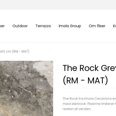
iser
Outdoor
Terrazzo
Imola Group
Om fliser
K
0x60 cm (RM - MAT)
The Rock Gre
(RM - MAT)
The Rock fra Imola Ceramica er
med stenlook. Fliserne imiterer
resten af verden.