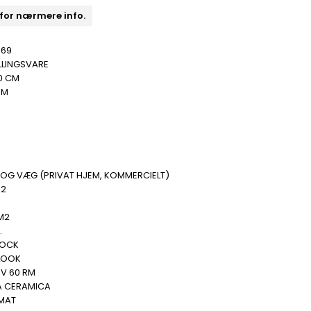
 for nærmere info.
369
LLINGSVARE
0 CM
MM
 OG VÆG (PRIVAT HJEM, KOMMERCIELT)
M2
.
M2
.
ROCK
LOOK
NV 60 RM
A CERAMICA
 MAT