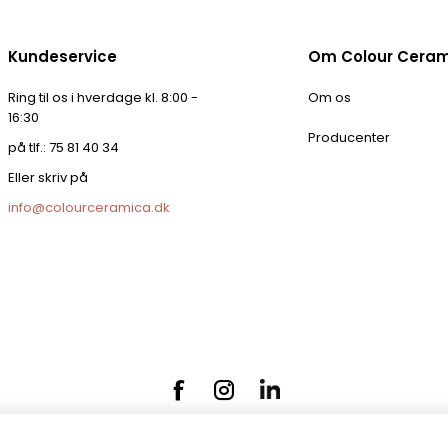
Kundeservice
Om Colour Cera
Ring til os i hverdage kl. 8:00 -
Om os
16:30
Producenter
på tlf.: 75 81 40 34
Eller skriv på
info@colourceramica.dk