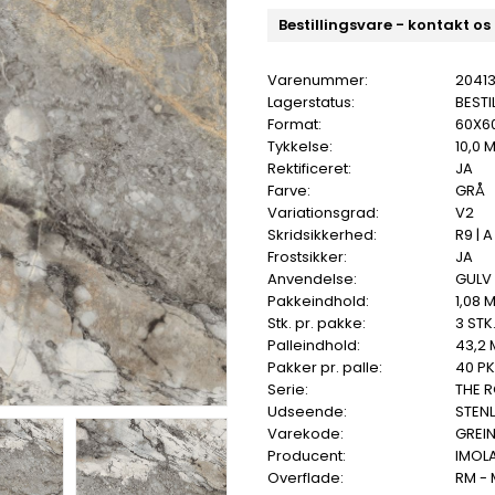
Bestillingsvare - kontakt os
Varenummer:
2041
Lagerstatus:
BESTI
Format:
60X6
Tykkelse:
10,0 
Rektificeret:
JA
Farve:
GRÅ
Variationsgrad:
V2
Skridsikkerhed:
R9 | A
Frostsikker:
JA
Anvendelse:
GULV
Pakkeindhold:
1,08 
Stk. pr. pakke:
3 STK
Palleindhold:
43,2 
Pakker pr. palle:
40 PK
Serie:
THE 
Udseende:
STEN
Varekode:
GREI
Producent:
IMOL
Overflade:
RM -