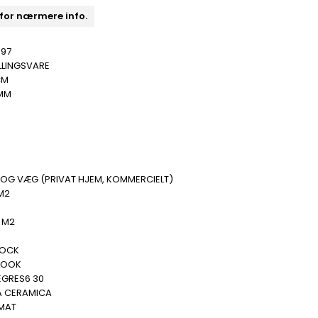
 for nærmere info.
397
LLINGSVARE
CM
 MM
B
 OG VÆG (PRIVAT HJEM, KOMMERCIELT)
M2
.
 M2
.
ROCK
LOOK
EGRES6 30
A CERAMICA
 MAT