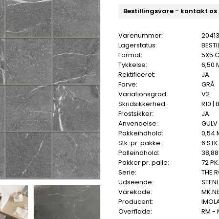
Bestillingsvare - kontakt os
Varenummer:
2041
Lagerstatus:
BESTI
Format:
5X5 
Tykkelse:
6,50
Rektificeret:
JA
Farve:
GRÅ
Variationsgrad:
V2
Skridsikkerhed:
R10 | 
Frostsikker:
JA
Anvendelse:
GULV
Pakkeindhold:
0,54 
Stk. pr. pakke:
6 STK
Palleindhold:
38,88
Pakker pr. palle:
72 PK
Serie:
THE 
Udseende:
STEN
Varekode:
MK.N
Producent:
IMOL
Overflade:
RM -