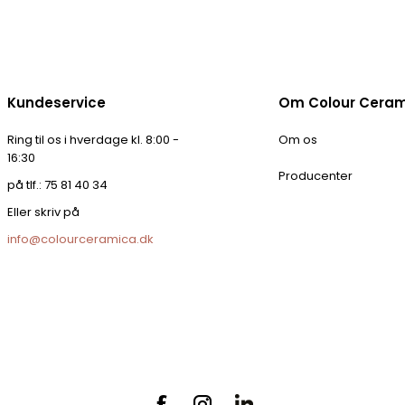
Kundeservice
Om Colour Cera
Ring til os i hverdage kl. 8:00 -
Om os
16:30
Producenter
på tlf.: 75 81 40 34
Eller skriv på
info@colourceramica.dk