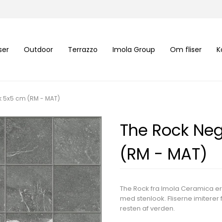
iser
Outdoor
Terrazzo
Imola Group
Om fliser
K
k 5x5 cm (RM - MAT)
The Rock Ne
(RM - MAT)
The Rock fra Imola Ceramica er
med stenlook. Fliserne imiterer
resten af verden.