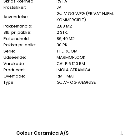
Skridsikkerhed:
R9 | A
Frostsikker:
JA
GULV OG VÆG (PRIVAT HJEM,
Anvendelse:
KOMMERCIELT)
Pakkeindhold:
2,88 M2
Stk. pr. pakke:
2 STK.
Palleindhold:
86,40 M2
Pakker pr. palle:
30 PK.
Serie:
THE ROOM
Udseende:
MARMORLOOK
Varekode:
CAL PI6 120 RM
Producent:
IMOLA CERAMICA
Overflade:
RM - MAT
Type:
GULV- OG VÆGFLISE
Colour Ceramica A/S