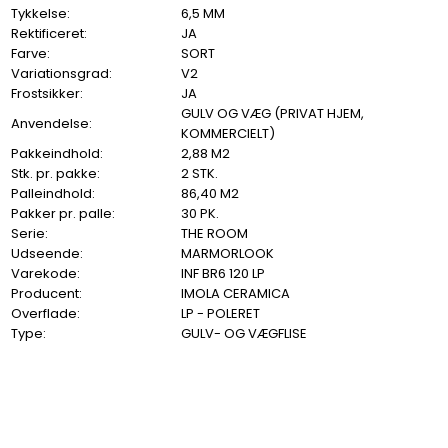
Tykkelse:
6,5 MM
Rektificeret:
JA
Farve:
SORT
Variationsgrad:
V2
Frostsikker:
JA
GULV OG VÆG (PRIVAT HJEM,
Anvendelse:
KOMMERCIELT)
Pakkeindhold:
2,88 M2
Stk. pr. pakke:
2 STK.
Palleindhold:
86,40 M2
Pakker pr. palle:
30 PK.
Serie:
THE ROOM
Udseende:
MARMORLOOK
Varekode:
INF BR6 120 LP
Producent:
IMOLA CERAMICA
Overflade:
LP - POLERET
Type:
GULV- OG VÆGFLISE