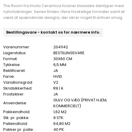
The Room fra Imola Ceramica forener klassiske stentyper med
nyfortolkninger. Serien findes i flere forskellige formater samt et
væld af spændende designs, der sikrer noget til enhver smag.
Bestillingsvare - kontakt os for nærmere info.
Varenummer:
2041142
Lagerstatus:
BESTILLINGSVARE
Format:
30X60 CM
Tykkelse:
6,5 MM
Rektificeret:
JA
Farve:
HVID
Variationsgrad:
V2
Skridsikkerhed:
R9 | A
Frostsikker:
JA
GULV OG VÆG (PRIVAT HJEM,
Anvendelse:
KOMMERCIELT)
Pakkeindhold:
1,62 M2
Stk. pr. pakke:
9 STK.
Palleindhold:
64,80 M2
Pakker pr. palle:
40 PK.