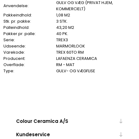
GULV OG VÆG (PRIVAT HJEM,
Anvendelse:
KOMMERCIELT)
Pakkeindhold:
1,08 M2
Stk. pr. pakke:
3 STK.
Palleindhold:
43,20 M2
Pakker pr. palle:
40 PK.
Serie:
TREX3
Udseende:
MARMORLOOK
Varekode:
TREX 60TO RM
Producent:
LAFAENZA CERAMICA
Overflade:
RM - MAT
Type:
GULV- OG VÆGFLISE
Colour Ceramica A/S
Kundeservice