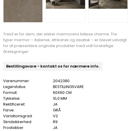
Trex3 er for dem, der elsker marmorens tidløse charme. Tre
typer marmor – italiensk, afrikansk og asiatisk – er blevet udvalgt
for at præsentere originale produkter med vidt forskellige
åretegninger.
Bestillingsvare - kontakt os for nærmere info.
Varenummer:
2042380
Lagerstatus:
BESTILLINGSVARE
Format:
60X60 CM
Tykkelse:
10,0 MM
Rektificeret:
JA
Farve:
GRÅ
Variationsgrad:
V2
Skridsikkerhed:
R9
Frostsikker:
JA