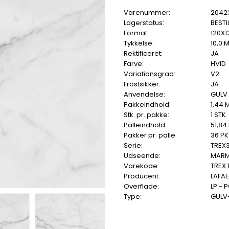
Varenummer:
2042
Lagerstatus:
BESTI
Format:
120X1
Tykkelse:
10,0 
Rektificeret:
JA
Farve:
HVID
Variationsgrad:
V2
Frostsikker:
JA
Anvendelse:
GULV
Pakkeindhold:
1,44 
Stk. pr. pakke:
1 STK.
Palleindhold:
51,84
Pakker pr. palle:
36 PK
Serie:
TREX
Udseende:
MAR
Varekode:
TREX 
Producent:
LAFA
Overflade:
LP - 
Type:
GULV