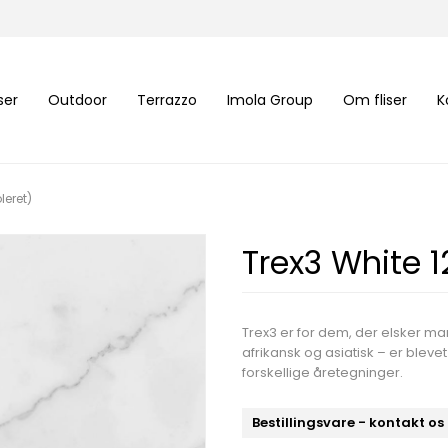
iser
Outdoor
Terrazzo
Imola Group
Om fliser
K
leret)
Trex3 White 1
Trex3 er for dem, der elsker ma
afrikansk og asiatisk – er bleve
forskellige åretegninger.
Bestillingsvare - kontakt os