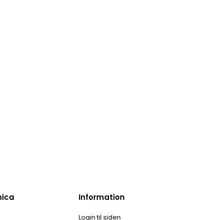
mica
Information
Login til siden