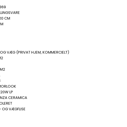
369
LLINGSVARE
20 CM
MM
 OG VÆG (PRIVAT HJEM, KOMMERCIELT)
M2
 M2
.
3
MORLOOK
120W LP
ENZA CERAMICA
POLERET
- OG VÆGFLISE